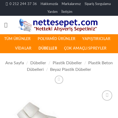
İçeriğe
0 212 244 37 36
Hakkımızda
Markalarımız
Sipariş Sorgulama
atla
Yardım
İletişim
TÜM ÜRÜNLER
POLYAMID ÜRÜNLER
YAPIŞTIRICILAR
VIDALAR
DÜBELLER
ÇOK AMAÇLI SPREYLER
Ana Sayfa
/
Dübeller
/
Plastik Dübeller
/
Plastik Beton
Dübelleri
/
Beyaz Plastik Dübeller
İstek
Listeme
Ekle