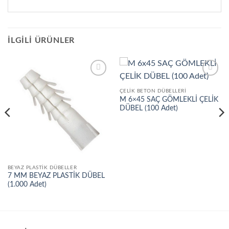
İLGILI ÜRÜNLER
İstek
İstek
Listeme
Listeme
ÇELIK BETON DÜBELLERI
Ekle
Ekle
M 6×45 SAÇ GÖMLEKLİ ÇELİK
DÜBEL (100 Adet)
BEYAZ PLASTIK DÜBELLER
7 MM BEYAZ PLASTİK DÜBEL
(1.000 Adet)